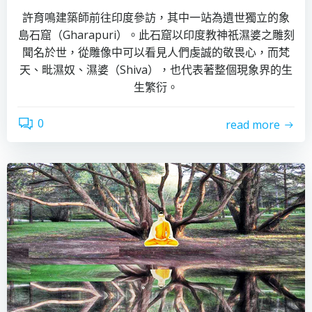
許育鳴建築師前往印度參訪，其中一站為遺世獨立的象
島石窟（Gharapuri）。此石窟以印度教神祇濕婆之雕刻
聞名於世，從雕像中可以看見人們虔誠的敬畏心，而梵
天、毗濕奴、濕婆（Shiva），也代表著整個現象界的生
生繁衍。
0
read more