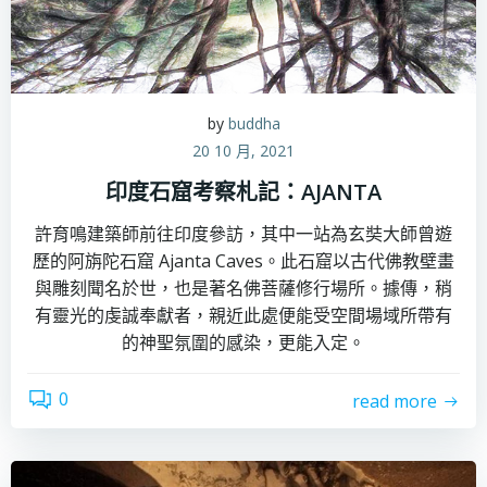
by
buddha
20 10 月, 2021
印度石窟考察札記：AJANTA
許育鳴建築師前往印度參訪，其中一站為玄奘大師曾遊
歷的阿旃陀石窟 Ajanta Caves。此石窟以古代佛教壁畫
與雕刻聞名於世，也是著名佛菩薩修行場所。據傳，稍
有靈光的虔誠奉獻者，親近此處便能受空間場域所帶有
的神聖氛圍的感染，更能入定。
0
read more