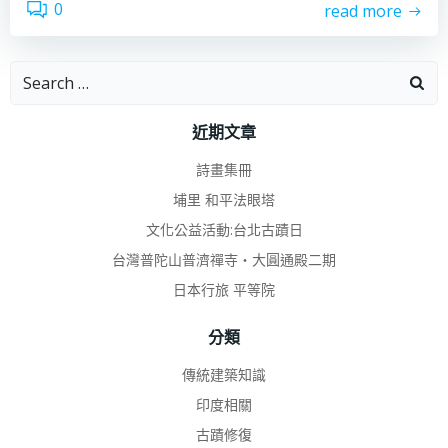
0
read more
Search
for:
近期文章
詩畫集冊
埔里 和平法眼塔
文化公益活動:台北古蹟日
台灣普陀山普濟禪寺‧大圓通殿二期
日本行旅 平等院
分類
傳統建築知識
印度相關
古蹟修復