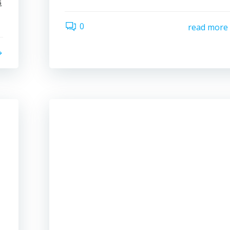
這
0
read more