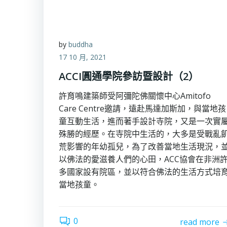
by
buddha
17 10 月, 2021
ACCI圓通學院參訪暨設計（2）
許育鳴建築師受阿彌陀佛關懷中心Amitofo
Care Centre邀請，遠赴馬達加斯加，與當地孩
童互動生活，進而著手設計寺院，又是一次實
殊勝的經歷。在寺院中生活的，大多是受戰亂
荒影響的年幼孤兒，為了改善當地生活現況，
以佛法的愛滋養人們的心田，ACC協會在非洲
多國家設有院區，並以符合佛法的生活方式培
當地孩童。
0
read more