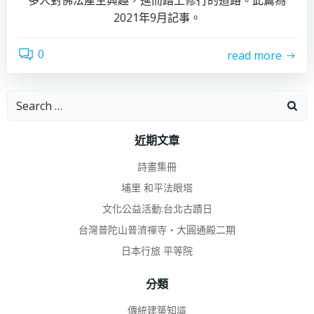
多人對佛法產生興趣，進而踏上修行的道路。此篇為
2021年9月記事。
0
read more
Search
for:
近期文章
詩畫集冊
埔里 和平法眼塔
文化公益活動:台北古蹟日
台灣普陀山普濟禪寺‧大圓通殿二期
日本行旅 平等院
分類
傳統建築知識