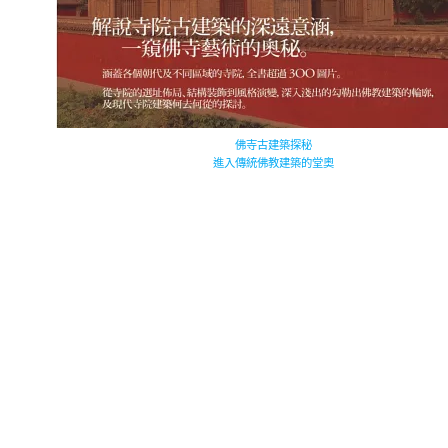
佛寺古建築探秘
進入傳統佛教建築的堂奧