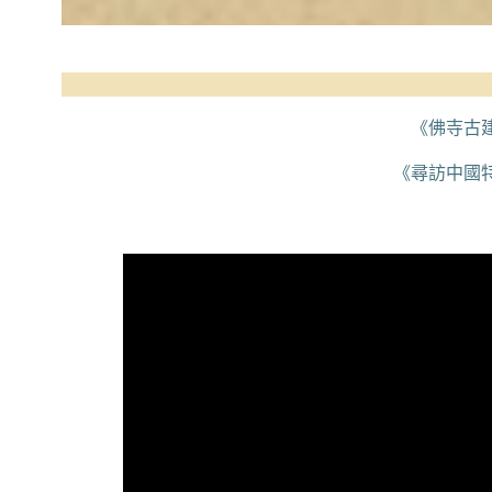
《佛寺古
《尋訪中國