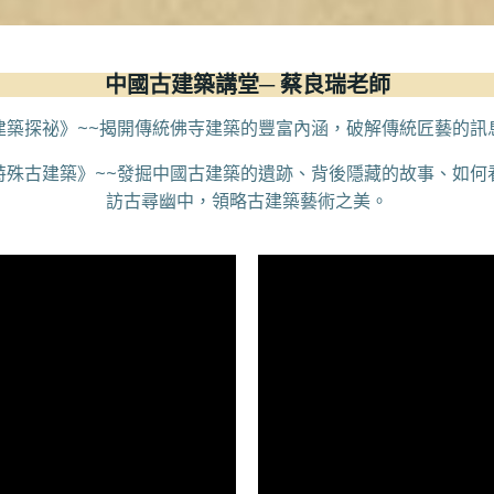
中國古建築講堂─ 蔡良瑞老師
建築探祕》~~揭開傳統佛寺建築的豐富內涵，破解傳統匠藝的訊
特殊古建築》~~發掘中國古建築的遺跡、背後隱藏的故事、如何
訪古尋幽中，領略古建築藝術之美。