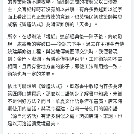
的專業術語不勝枚舉，而匠師之間的技藝又以口傳為
主，文官記錄時若沒有加以註解，有許多敘述難以從字
面上看出其真正想傳達的意涵，也莫怪民初建築師梁思
成稱《營造法式》為晦澀難解的「天書」。
所幸，在想辦法「親近」這部經典後一陣子後，終於發
現一處嶄新的突破口──從語言下手。過去在主持金門傳
統建築修復工程，與當地傳統匠師交流時，我便發現
到：金門、澎湖、台灣雖僅相隔百里，工匠術語卻不盡
相同，且帶有當地方言的影子；即使工法和用途一致，
術語也有一定的差異。
依此再聯想到《營造法式》，既然書中收錄內容多為建
築匠師口述資訊，那麼以口語初步了解書中知識，未嘗
不是個好方法？而且，華夏文化語系流布甚廣，唐宋時
期使用的官話，與現今福建、台灣一帶使用的閩南語
（源自河洛話）有諸多相似之處，諸如唐詩、宋詞，也
是以河洛話讀意境最美。