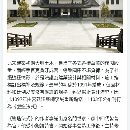
北宋建築初期大興土木，建造了各式各樣華美的樓閣殿
堂，而經手官吏貪汙成習，導致國庫不堪負荷。為了杜
絕這種情形，於是決議為建築設計與相關材料、施工指
標訂出標準及規範。最早的初稿於1091年編成，但因材
料和比例尺度沒有嚴謹的規格，難以遏止貪汙流弊，因
此1097年由宮廷建築師李誡重新編修，1103年公布刊行
為《營造法式》。
《營造法式》的作者李誡出身名門世家，家中四代皆曾
為官，他從小飽讀詩書，開始從事營造工作後，主持修