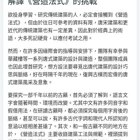
解譯《營造法式》的挑戰
欲投身學習、研究傳統建築的人，必定會接觸到《營造
法式》，但由於往日可參考的資料有限，唐宋建築和更
近代的傳統建築也有一定差異，因此對於經典上的術
語，大多死記硬背，以應付考試之用。
然而，在許多因緣際會的指導與安排下，團隊有幸參與
華藏樓等一系列唐式建築的設計與建造，整個團隊成員
也因此埋首研究，想方設法要尋覓出唐代建築的設計巧
思與脈絡，好在時隔千年的現在，復興古樸而宏偉的唐
式建築風采及意象。
要探究一部千年以前的古籍，首先必須了解到，語言文
字會隨著時間、環境而改變。尤其中文有許多同音字和
假借用法，在研讀古籍時，都必須探究每個用字背後的
脈絡，甚至可以說，有許多古代字詞和現代人所認知的
意涵以經相差甚遠了。其次，和一般古籍不同的地方在
於，《營造法式》主要收錄建築工法與規範，裡頭提到