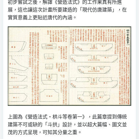
初步嘗試之後，解譯《營造法式》的工作果真有所進
展，這也讓這次計畫所要建造的「現代仿唐建築」，在
實質意義上更貼近唐代的內涵。
上圖為《營造法式‧栱斗等卷第一》，此篇章提到傳統
建築不可或缺的「斗拱」設計，並以超大篇幅、圖文並
茂的方式呈現，可知其分量之重。